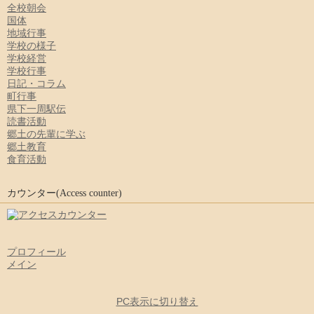
全校朝会
国体
地域行事
学校の様子
学校経営
学校行事
日記・コラム
町行事
県下一周駅伝
読書活動
郷土の先輩に学ぶ
郷土教育
食育活動
カウンター(Access counter)
プロフィール
メイン
PC表示に切り替え