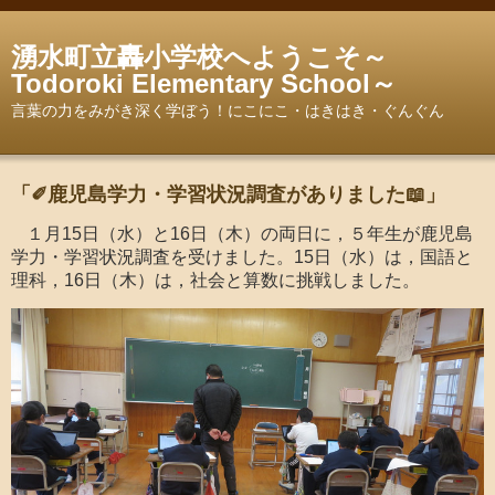
湧水町立轟小学校へようこそ～
Todoroki Elementary School～
言葉の力をみがき深く学ぼう！にこにこ・はきはき・ぐんぐん
「✐鹿児島学力・学習状況調査がありました📖」
１月15日（水）と16日（木）の両日に，５年生が鹿児島
学力・学習状況調査を受けました。15日（水）は，国語と
理科，16日（木）は，社会と算数に挑戦しました。