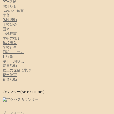
PTA活動
お知らせ
ふれあい体育
体育
体験活動
全校朝会
国体
地域行事
学校の様子
学校経営
学校行事
日記・コラム
町行事
県下一周駅伝
読書活動
郷土の先輩に学ぶ
郷土教育
食育活動
カウンター(Access counter)
プロフィール