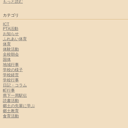
もっと読む
カテゴリ
ICT
PTA活動
お知らせ
ふれあい体育
体育
体験活動
全校朝会
国体
地域行事
学校の様子
学校経営
学校行事
日記・コラム
町行事
県下一周駅伝
読書活動
郷土の先輩に学ぶ
郷土教育
食育活動