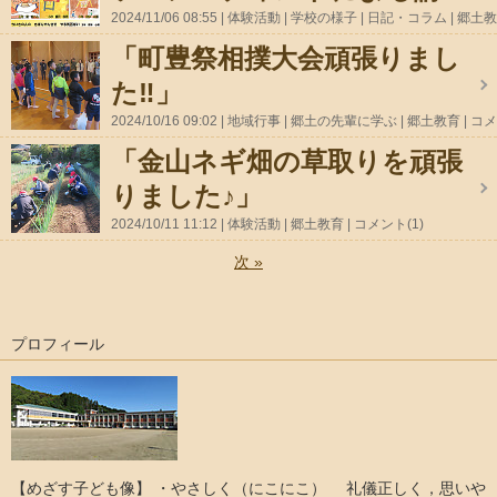
2024/11/06 08:55
体験活動
学校の様子
日記・コラム
郷土教
育
コメント(0)
「町豊祭相撲大会頑張りまし
た‼」
2024/10/16 09:02
地域行事
郷土の先輩に学ぶ
郷土教育
コメ
ント(1)
「金山ネギ畑の草取りを頑張
りました♪」
2024/10/11 11:12
体験活動
郷土教育
コメント(1)
次
»
プロフィール
【めざす子ども像】 ・やさしく（にこにこ） 礼儀正しく，思いや