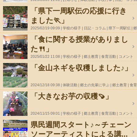
郷土の先輩に学ぶ
郷土教育
食育活動
コメント(0)
「県下一周駅伝の応援に行き
ました🏃」
2025/02/19 09:09
学校の様子
日記・コラム
県下一周駅伝
郷
土の先輩に学ぶ
郷土教育
コメント(0)
「食に関する授業がありまし
た🍴」
2025/01/22 11:08
学校の様子
郷土教育
食育活動
コメント
(0)
「金山ネギを収穫しました♪」
2024/12/18 09:38
体験活動
郷土の先輩に学ぶ
郷土教育
食育
活動
コメント(1)
「大きなお芋の収穫🍠」
2024/11/15 09:01
学校の様子
郷土教育
食育活動
コメント
(1)
県民週間スタート♪～チェーン
ソーアーティストによる講...