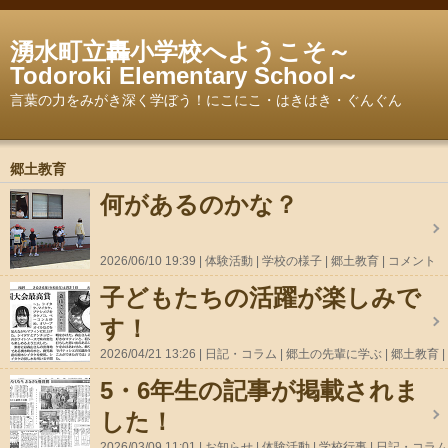
湧水町立轟小学校へようこそ～
Todoroki Elementary School～
言葉の力をみがき深く学ぼう！にこにこ・はきはき・ぐんぐん
郷土教育
何があるのかな？
2026/06/10 19:39
体験活動
学校の様子
郷土教育
コメント
(0)
子どもたちの活躍が楽しみで
す！
2026/04/21 13:26
日記・コラム
郷土の先輩に学ぶ
郷土教育
コメント(0)
5・6年生の記事が掲載されま
した！
2026/03/09 11:01
お知らせ
体験活動
学校行事
日記・コラム