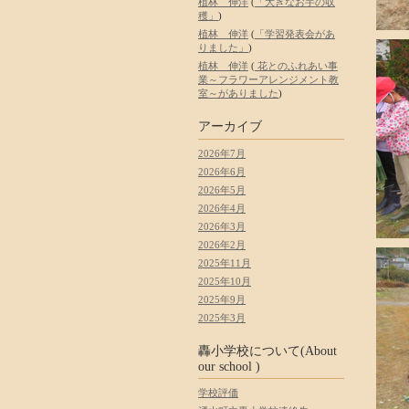
植林 伸洋
(
「大きなお芋の収
穫」
)
植林 伸洋
(
「学習発表会があ
りました」
)
植林 伸洋
(
花とのふれあい事
業～フラワーアレンジメント教
室～がありました
)
アーカイブ
2026年7月
2026年6月
2026年5月
2026年4月
2026年3月
2026年2月
2025年11月
2025年10月
2025年9月
2025年3月
轟小学校について(About
our school )
学校評価