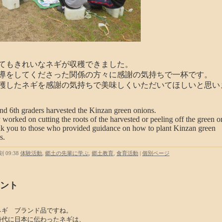
てもきれいなネギが収穫できました。
をしてくださった関係の方々に感謝の気持ちで一杯です。
したネギを感謝の気持ちで美味しくいただいてほしいと思い
nd 6th graders harvested the Kinzan green onions.
worked on cutting the roots of the harvested or peeling off the green o
 you to those who provided guidance on how to plant Kinzan green
s.
 09:38
体験活動
,
郷土の先輩に学ぶ
,
郷土教育
,
食育活動
|
個別ページ
ント
ネギ ブランド品ですね。
時代に日本に伝わったネギは、