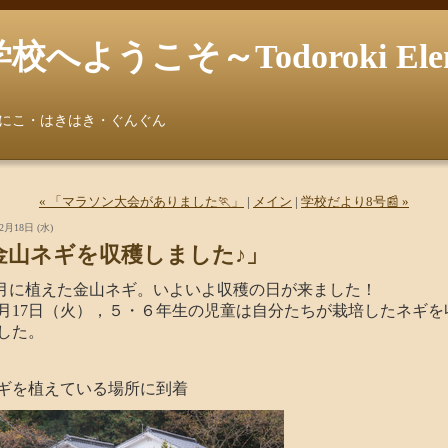
うこそ～Todoroki Element
にこ・はきはき・ぐんぐん
« 「マラソン大会がありました🏃」
|
メイン
|
学校だより8号📰 »
2月18日 (水)
金山ネギを収穫しました♪」
月に植えた金山ネギ。いよいよ収穫の日が来ました！
月17日（火），５・６年生の児童は自分たちが栽培したネギを
した。
を植えている場所に到着