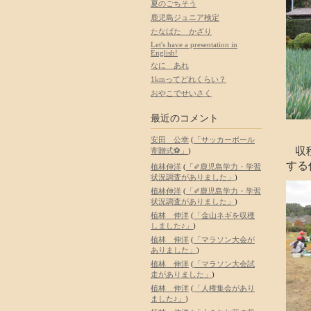
夏のごちそう
鹿児島ジュニア検定
たなばた かざり
Let's have a presentation in
English!
なに あれ
1kmってどれくらい？
おやこでせいさく
最近のコメント
安田 公幸
(
「サッカーボール
収
寄贈式⚽」
)
する
植林伸洋
(
「✐鹿児島学力・学習
状況調査がありました」
)
植林伸洋
(
「✐鹿児島学力・学習
状況調査がありました」
)
植林 伸洋
(
「金山ネギを収穫
しました♪」
)
植林 伸洋
(
「マラソン大会が
ありました」
)
植林 伸洋
(
「マラソン大会試
走がありました」
)
植林 伸洋
(
「人権集会があり
ました♪」
)