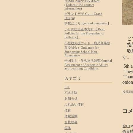
湧水町立轟小学校連絡先
(Todoroki ES contact
information)
グランドデザイン（Grand
Design)
学校だより【school newsletter】
いじめ防止基本方針【 Basic
Policies for the Prevention of
Bullying】
と
不登校支援ガイド（鹿児島県教
指導
育委員会）Guidance for
収穫
Supporting School Non-
Attendance
す。
全国学力・学習状況調査National
Assessment of Academic Ability
5th a
and Learning Conditions
They 
Thank
カテゴリ
onion
ICT
投稿時刻
PTA活動
お知らせ
ふれあい体育
コメ
体育
体験活動
全校朝会
金山
国体
奈良