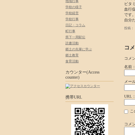
地域行事
ビタ
学校の様子
血行
学校経営
です。
学校行事
自分
日記・コラム
投稿： 
町行事
県下一周駅伝
読書活動
コメ
郷土の先輩に学ぶ
郷土教育
コメ
食育活動
名前
カウンター(Access
counter)
メー
URL
携帯URL
こ
コメ