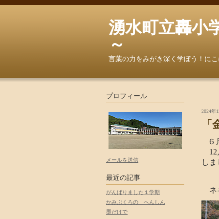
湧水町立轟小学校へよ
～
言葉の力をみがき深く学ぼう！にこ
プロフィール
2024年1
「
６
12
メールを送信
しま
最近の記事
ネギ
がんばりました１学期
かみぶくろの へんしん
墨だけで