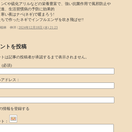
ミンCや硫化アリルなどの栄養豊富で、強い抗菌作用で風邪防止や
促進、生活習慣病の予防に効果的
寒い夜はナベ(ネギ)で暖まろう!
たちで作ったネギでインフルエンザを吹き飛ばせ!!
植林 伸洋 |
2024年12月18日 (水) 21:23
ントを投稿
ントは記事の投稿者が承認するまで表示されません。
：
(必須)
ルアドレス：
：
の情報を登録する
ント：