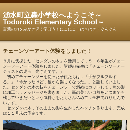
湧水町立轟小学校へようこそ～
Todoroki Elementary School～
言葉の力をみがき深く学ぼう！にこにこ・はきはき・ぐんぐん
チェーンソーアート体験をしました！
８月に伐採した「センダンの木」を活用して，５・６年生がチェー
ンーソーアート体験をしました。講師の先生は「チェーンソーアー
ティストの児玉 光さんです。」
初めてチェーンソーを使った子供たちは，「手がブルブルす
る。」「怖かったけど，後から楽しくなった。」と話していまし
た。センダンの木の枝をチェーンソーで斜めにカットして，魚の形
に加工し，メッセージを書きました。轟の美しい自然をいつまでも
残していきたいという気持ちをたくさん込めて，全校で取り組んで
います。
センダンの木，そのままの形を生かしたベンチを作ります。完成
は１１月末の予定です。