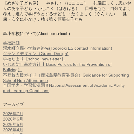
【めざす子ども像】 ・やさしく（にこにこ） 礼儀正しく，思いや
りのある子ども ・かしこく（はきはき） 目標をもち，自分でよく
考え，進んで学ぼうとする子ども ・たくましく（ぐんぐん） 健
康・安全に心がけ，粘り強く頑張る子ども
轟小学校について(About our school )
学校評価
湧水町立轟小学校連絡先(Todoroki ES contact information)
グランドデザイン（Grand Design)
学校だより【school newsletter】
いじめ防止基本方針【 Basic Policies for the Prevention of
Bullying】
不登校支援ガイド（鹿児島県教育委員会）Guidance for Supporting
School Non-Attendance
全国学力・学習状況調査National Assessment of Academic Ability
and Learning Conditions
アーカイブ
2026年7月
2026年6月
2026年5月
2026年4月