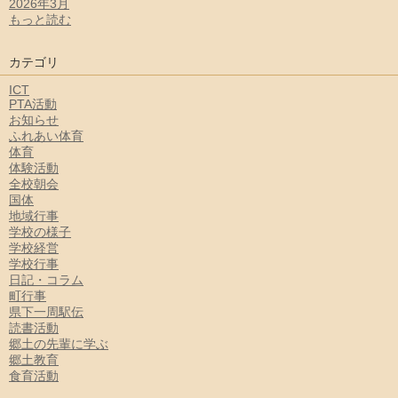
2026年3月
もっと読む
カテゴリ
ICT
PTA活動
お知らせ
ふれあい体育
体育
体験活動
全校朝会
国体
地域行事
学校の様子
学校経営
学校行事
日記・コラム
町行事
県下一周駅伝
読書活動
郷土の先輩に学ぶ
郷土教育
食育活動