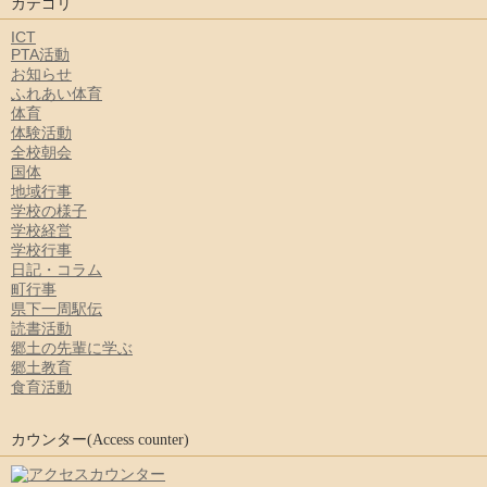
カテゴリ
ICT
PTA活動
お知らせ
ふれあい体育
体育
体験活動
全校朝会
国体
地域行事
学校の様子
学校経営
学校行事
日記・コラム
町行事
県下一周駅伝
読書活動
郷土の先輩に学ぶ
郷土教育
食育活動
カウンター(Access counter)