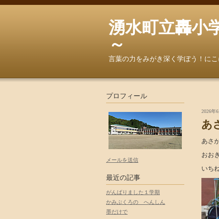
湧水町立轟小学校へよ
～
言葉の力をみがき深く学ぼう！にこ
プロフィール
2026年6
あ
あさ
おお
メールを送信
いち
最近の記事
がんばりました１学期
かみぶくろの へんしん
墨だけで