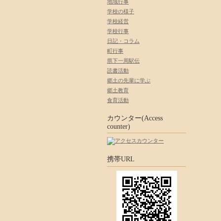
地域行事
学校の様子
学校経営
学校行事
日記・コラム
町行事
県下一周駅伝
読書活動
郷土の先輩に学ぶ
郷土教育
食育活動
カウンター(Access
counter)
携帯URL