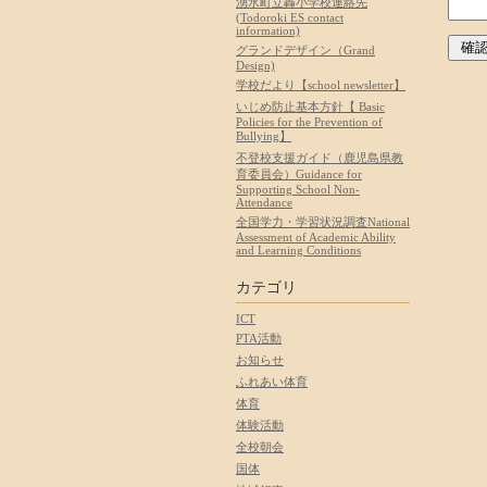
湧水町立轟小学校連絡先
(Todoroki ES contact
information)
グランドデザイン（Grand
Design)
学校だより【school newsletter】
いじめ防止基本方針【 Basic
Policies for the Prevention of
Bullying】
不登校支援ガイド（鹿児島県教
育委員会）Guidance for
Supporting School Non-
Attendance
全国学力・学習状況調査National
Assessment of Academic Ability
and Learning Conditions
カテゴリ
ICT
PTA活動
お知らせ
ふれあい体育
体育
体験活動
全校朝会
国体