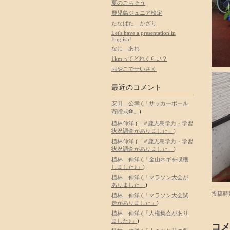
夏のごちそう
鹿児島ジュニア検定
たなばた かざり
Let's have a presentation in
English!
なに あれ
1kmってどれくらい？
おやこでせいさく
最近のコメント
安田 公幸
(
「サッカーボール
寄贈式⚽」
)
植林伸洋
(
「✐鹿児島学力・学習
状況調査がありました」
)
植林伸洋
(
「✐鹿児島学力・学習
状況調査がありました」
)
植林 伸洋
(
「金山ネギを収穫
しました♪」
)
植林 伸洋
(
「マラソン大会が
ありました」
)
投稿時刻
植林 伸洋
(
「マラソン大会試
走がありました」
)
植林 伸洋
(
「人権集会があり
ました♪」
)
コメ