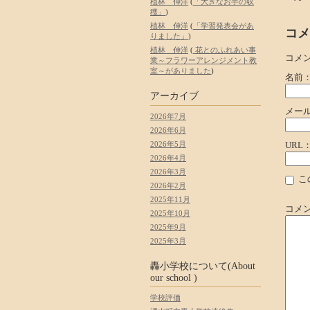
植林 伸洋
(
「大きなお芋の収
穫」
)
植林 伸洋
(
「学習発表会があ
コメ
りました」
)
植林 伸洋
(
花とのふれあい事
コメ
業～フラワーアレンジメント教
室～がありました
)
名前
アーカイブ
メー
2026年7月
2026年6月
2026年5月
URL
2026年4月
2026年3月
こ
2026年2月
2025年11月
コメ
2025年10月
2025年9月
2025年3月
轟小学校について(About
our school )
学校評価