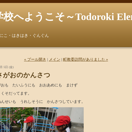
うこそ～Todoroki Element
にこ・はきはき・ぐんぐん
« プール開き
|
メイン
|
町教委訪問がありました »
月 5日 (金)
さがおのかんさつ
がおも たいふうにも おおあめにも まけず
きくそだってます。
ねんせいも うれしそうに かんさつしています。