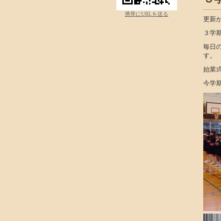
携帯にURLを送る
更新
３学
毎日
す。
始業
今学