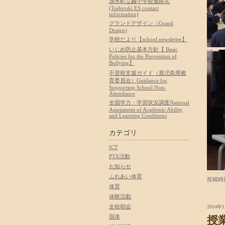
湧水町立轟小学校連絡先
(Todoroki ES contact
information)
グランドデザイン（Grand
Design)
学校だより【school newsletter】
いじめ防止基本方針【 Basic
Policies for the Prevention of
Bullying】
不登校支援ガイド（鹿児島県教
育委員会）Guidance for
Supporting School Non-
Attendance
全国学力・学習状況調査National
Assessment of Academic Ability
and Learning Conditions
カテゴリ
ICT
PTA活動
お知らせ
ふれあい体育
投稿時刻
体育
体験活動
全校朝会
2014年1
国体
授