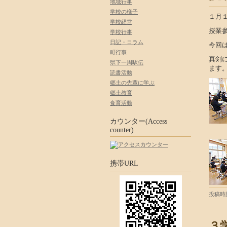
地域行事
学校の様子
１月
学校経営
授業
学校行事
日記・コラム
今回
町行事
真剣
県下一周駅伝
ます
読書活動
郷土の先輩に学ぶ
郷土教育
食育活動
カウンター(Access
counter)
携帯URL
投稿時刻
３