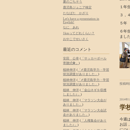
夏のごちそう
１
鹿児島ジュニア検定
たなばた かざり
３，
Let's have a presentation in
English!
５年
なに あれ
６年
1kmってどれくらい？
まし
おやこでせいさく
最近のコメント
安田 公幸
(
「サッカーボール
寄贈式⚽」
)
植林伸洋
(
「✐鹿児島学力・学習
状況調査がありました」
)
植林伸洋
(
「✐鹿児島学力・学習
投稿時刻
状況調査がありました」
)
植林 伸洋
(
「金山ネギを収穫
しました♪」
)
2014年1
植林 伸洋
(
「マラソン大会が
ありました」
)
学
植林 伸洋
(
「マラソン大会試
走がありました」
)
今週
植林 伸洋
(
「人権集会があり
お話
ました♪」
)
につ