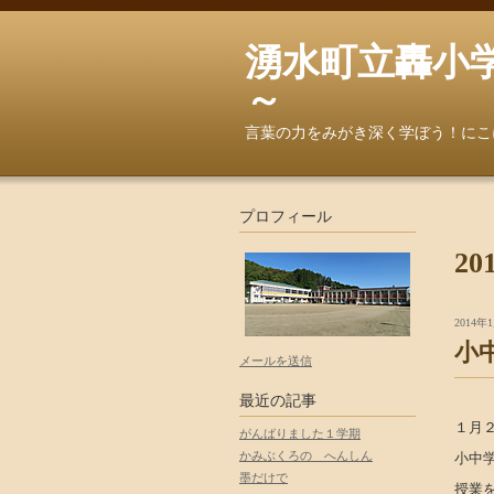
湧水町立轟小学校へよ
～
言葉の力をみがき深く学ぼう！にこ
プロフィール
20
2014年1
小
メールを送信
最近の記事
１月
がんばりました１学期
かみぶくろの へんしん
小中
墨だけで
授業