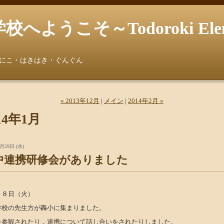
うこそ～Todoroki Element
にこ・はきはき・ぐんぐん
« 2013年12月
|
メイン
|
2014年2月 »
14年1月
月29日 (水)
中連携研修会がありました
２８日（火）
学校の先生方が轟小に集まりました。
を参観されたり，連携について話し合いをされたりしました。