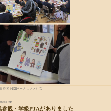
 15:30
|
個別ページ
|
コメント (0)
月20日 (月)
業参観・学級PTAがありました