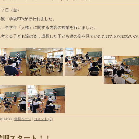
１７日（金）
参観・学級PTAが行われました。
は，全学年『人権』に関する内容の授業を行いました。
に考える子ども達の姿，成長した子ども達の姿を見ていただけたのではないか
。
 14:33
|
個別ページ
|
コメント (0)
学期スタート！！