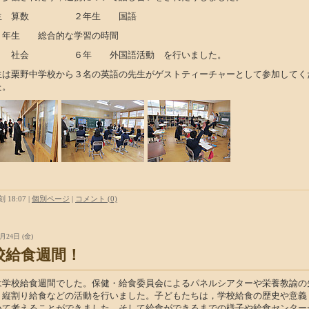
年生 算数 ２年生 国語
４年生 総合的な学習の時間
 社会 ６年 外国語活動 を行いました。
生は栗野中学校から３名の英語の先生がゲストティーチャーとして参加してく
た。
 18:07
|
個別ページ
|
コメント (0)
月24日 (金)
校給食週間！
は学校給食週間でした。保健・給食委員会によるパネルシアターや栄養教諭の
，縦割り給食などの活動を行いました。子どもたちは，学校給食の歴史や意義
いて考えることができました。そして給食ができるまでの様子や給食センター