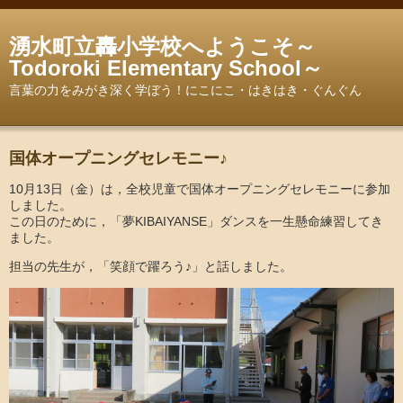
湧水町立轟小学校へようこそ～
Todoroki Elementary School～
言葉の力をみがき深く学ぼう！にこにこ・はきはき・ぐんぐん
国体オープニングセレモニー♪
10月13日（金）は，全校児童で国体オープニングセレモニーに参加
しました。
この日のために，「夢KIBAIYANSE」ダンスを一生懸命練習してき
ました。
担当の先生が，「笑顔で躍ろう♪」と話しました。