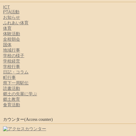
ICT
PTA活動
お知らせ
ふれあい体育
体育
体験活動
全校朝会
国体
地域行事
学校の様子
学校経営
学校行事
日記・コラム
町行事
県下一周駅伝
読書活動
郷土の先輩に学ぶ
郷土教育
食育活動
カウンター(Access counter)