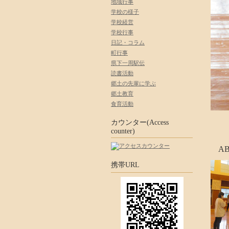
地域行事
学校の様子
学校経営
学校行事
日記・コラム
町行事
県下一周駅伝
読書活動
郷土の先輩に学ぶ
郷土教育
食育活動
カウンター(Access
counter)
AB
携帯URL