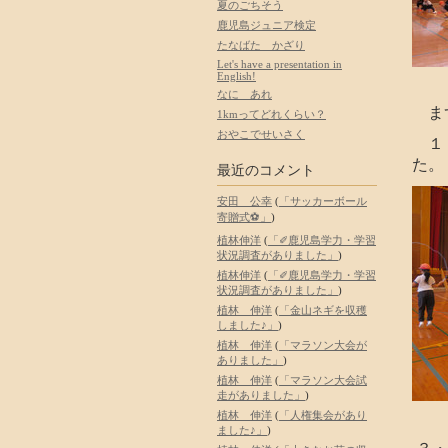
夏のごちそう
鹿児島ジュニア検定
たなばた かざり
Let's have a presentation in
English!
なに あれ
ま
1kmってどれくらい？
おやこでせいさく
１・
た。
最近のコメント
安田 公幸
(
「サッカーボール
寄贈式⚽」
)
植林伸洋
(
「✐鹿児島学力・学習
状況調査がありました」
)
植林伸洋
(
「✐鹿児島学力・学習
状況調査がありました」
)
植林 伸洋
(
「金山ネギを収穫
しました♪」
)
植林 伸洋
(
「マラソン大会が
ありました」
)
植林 伸洋
(
「マラソン大会試
走がありました」
)
植林 伸洋
(
「人権集会があり
ました♪」
)