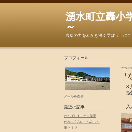
湧水町立轟小学校へよ
～
言葉の力をみがき深く学ぼう！にこ
プロフィール
2024年3
「
３
授業
メールを送信
入念
最近の記事
がんばりました１学期
かみぶくろの へんしん
墨だけで