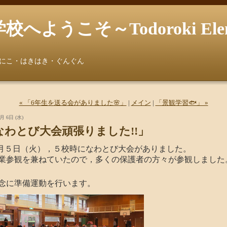
うこそ～Todoroki Element
にこ・はきはき・ぐんぐん
« 「6年生を送る会がありました🌸」
|
メイン
|
「景観学習🐟」 »
月 6日 (水)
なわとび大会頑張りました!!」
月５日（火），５校時になわとび大会がありました。
参観を兼ねていたので，多くの保護者の方々が参観しました
に準備運動を行います。