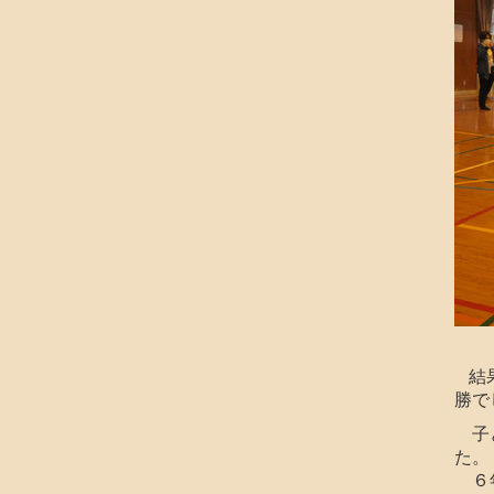
結
勝で
子ど
た。
６年