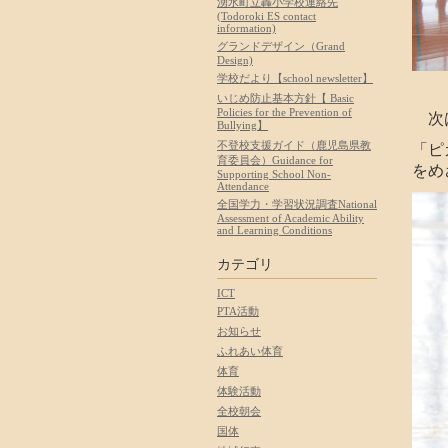
湧水町立轟小学校連絡先
(Todoroki ES contact
information)
グランドデザイン（Grand
Design)
学校だより【school newsletter】
いじめ防止基本方針【 Basic
Policies for the Prevention of
次は
Bullying】
不登校支援ガイド（鹿児島県教
「ピ
育委員会）Guidance for
をめ
Supporting School Non-
Attendance
全国学力・学習状況調査National
Assessment of Academic Ability
and Learning Conditions
カテゴリ
ICT
PTA活動
お知らせ
ふれあい体育
体育
体験活動
全校朝会
国体