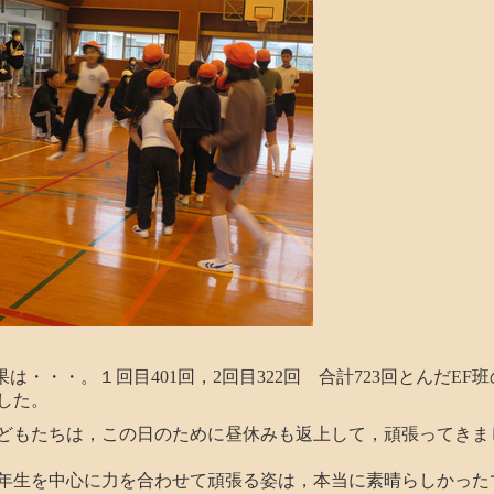
果は・・・。１回目401回，2回目322回 合計723回とんだEF
した。
もたちは，この日のために昼休みも返上して，頑張ってきま
生を中心に力を合わせて頑張る姿は，本当に素晴らしかった