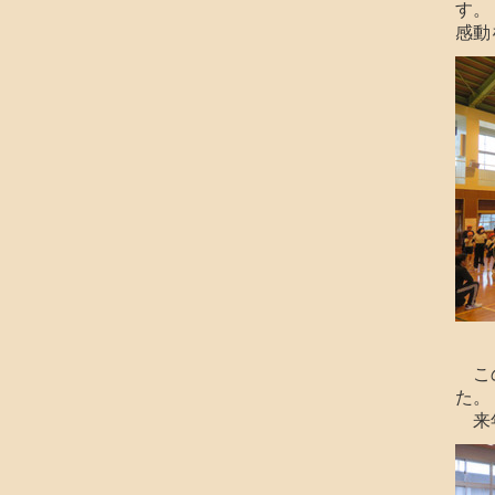
す。
感動
この
た。
来年