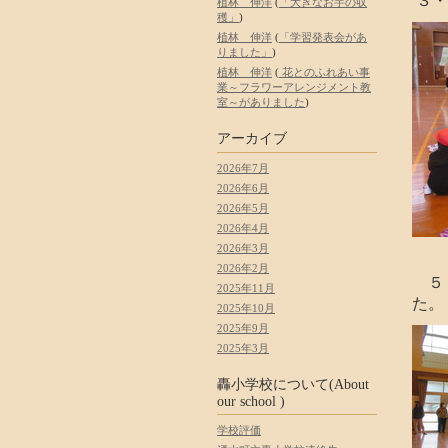
３・
植林 伸洋
(
「大きなお芋の収
穫」
)
植林 伸洋
(
「学習発表会があ
りました」
)
植林 伸洋
(
花とのふれあい事
業～フラワーアレンジメント教
室～がありました
)
アーカイブ
2026年7月
2026年6月
2026年5月
2026年4月
2026年3月
2026年2月
５・
2025年11月
た。
2025年10月
2025年9月
2025年3月
轟小学校について(About
our school )
学校評価