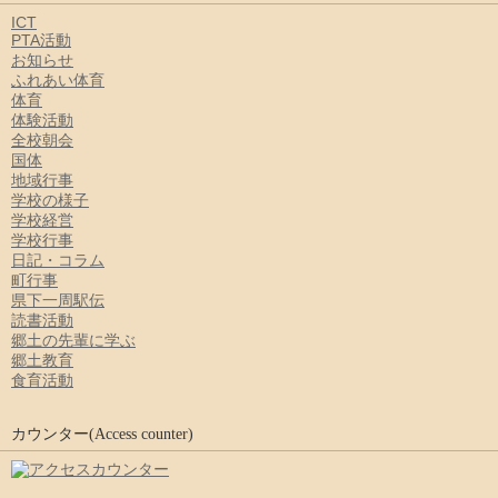
ICT
PTA活動
お知らせ
ふれあい体育
体育
体験活動
全校朝会
国体
地域行事
学校の様子
学校経営
学校行事
日記・コラム
町行事
県下一周駅伝
読書活動
郷土の先輩に学ぶ
郷土教育
食育活動
カウンター(Access counter)